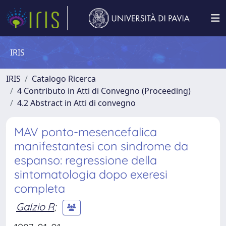
IRIS
IRIS
Catalogo Ricerca
4 Contributo in Atti di Convegno (Proceeding)
4.2 Abstract in Atti di convegno
MAV ponto-mesencefalica
manifestantesi con sindrome da
espanso: regressione della
sintomatologia dopo exeresi
completa
Galzio R
;