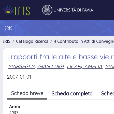
IRIS
IRIS
Catalogo Ricerca
4 Contributo in Atti di Conveg
I rapporti fra le alte e basse vie 
MARSEGLIA, GIAN LUIGI
;
LICARI, AMELIA
;
MAR
2007-01-01
Scheda breve
Scheda completa
Sche
Anno
2007