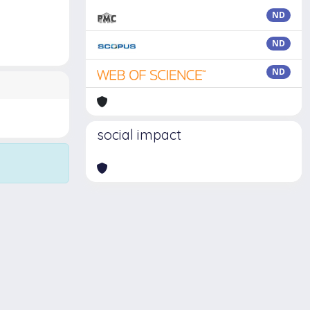
ND
ND
ND
social impact