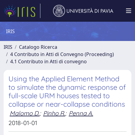
IRIS
IRIS
Catalogo Ricerca
4 Contributo in Atti di Convegno (Proceeding)
4.1 Contributo in Atti di convegno
Using the Applied Element Method
to simulate the dynamic response of
full-scale URM houses tested to
collapse or near-collapse conditions
Malomo D.
;
Pinho R.
;
Penna A.
2018-01-01