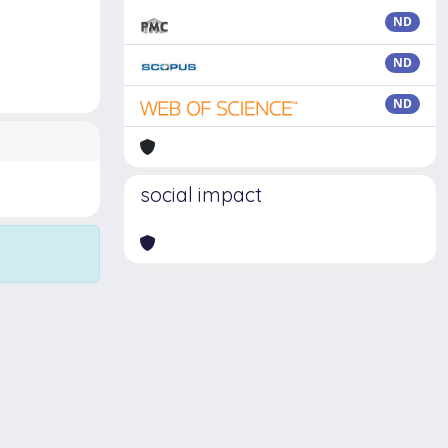
ND
ND
ND
social impact