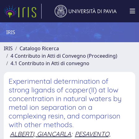
IRIS
IRIS
Catalogo Ricerca
4 Contributo in Atti di Convegno (Proceeding)
4.1 Contributo in Atti di convegno
Experimental determination of
strong ligands of copper(II) at low
concentration in natural waters by
metal ion separation on a
complexing resin, and comparison
with other methods.
ALBERTI, GIANCARLA
;
PESAVENTO,