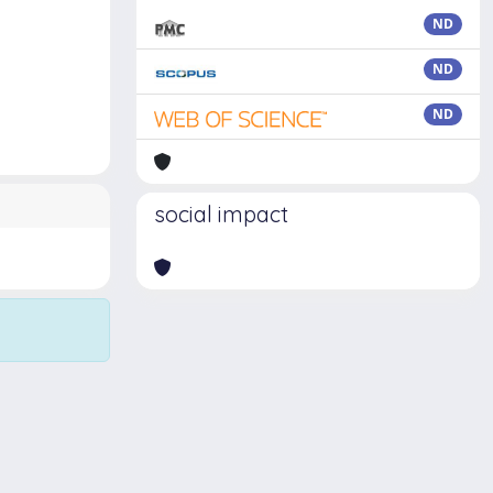
ND
ND
ND
social impact