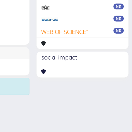
ND
ND
ND
social impact