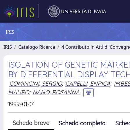
IRIS
IRIS
Catalogo Ricerca
4 Contributo in Atti di Conveg
ISOLATION OF GENETIC MARK
BY DIFFERENTIAL DISPLAY TEC
COMINCINI, SERGIO
;
CAPELLI, ENRICA
;
IMBES
MAURO
;
NANO, ROSANNA
1999-01-01
Scheda breve
Scheda completa
Sche