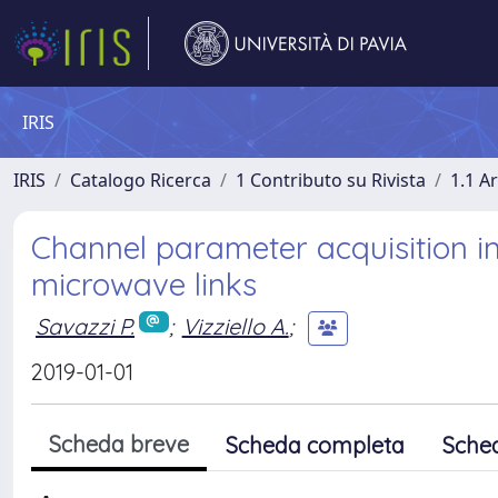
IRIS
IRIS
Catalogo Ricerca
1 Contributo su Rivista
1.1 Ar
Channel parameter acquisition i
microwave links
Savazzi P.
;
Vizziello A.
;
2019-01-01
Scheda breve
Scheda completa
Sche