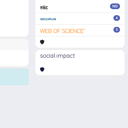
ND
4
3
social impact