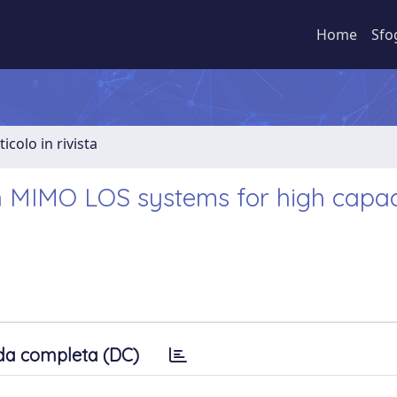
Home
Sfo
ticolo in rivista
n MIMO LOS systems for high capac
da completa (DC)