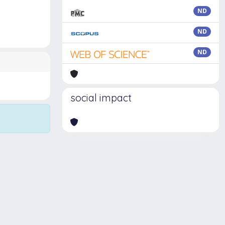
ND
ND
ND
social impact