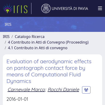
IRIS
IRIS
Catalogo Ricerca
4 Contributo in Atti di Convegno (Proceeding)
4.1 Contributo in Atti di convegno
Evaluation of aerodynamic effects
on pantograph contact force by
means of Computational Fluid
Dynamics
Carnevale Marco
;
Rocchi Daniele
2016-01-01