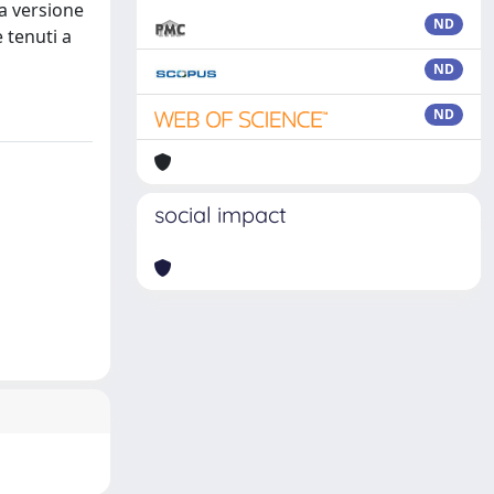
ma versione
ND
 tenuti a
ND
ND
social impact