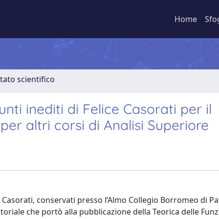
Home
Sfo
tato scientifico
i inediti di Felice Casorati per il
r altri corsi di Analisi Superiore
ce Casorati, conservati presso l’Almo Collegio Borromeo di Pa
toriale che portò alla pubblicazione della Teorica delle Funz