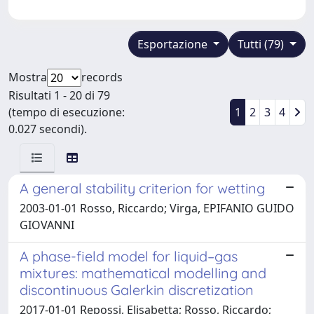
Esportazione
Tutti (79)
Mostra
records
Risultati 1 - 20 di 79
(tempo di esecuzione:
1
2
3
4
0.027 secondi).
A general stability criterion for wetting
2003-01-01 Rosso, Riccardo; Virga, EPIFANIO GUIDO
GIOVANNI
A phase-field model for liquid–gas
mixtures: mathematical modelling and
discontinuous Galerkin discretization
2017-01-01 Repossi, Elisabetta; Rosso, Riccardo;