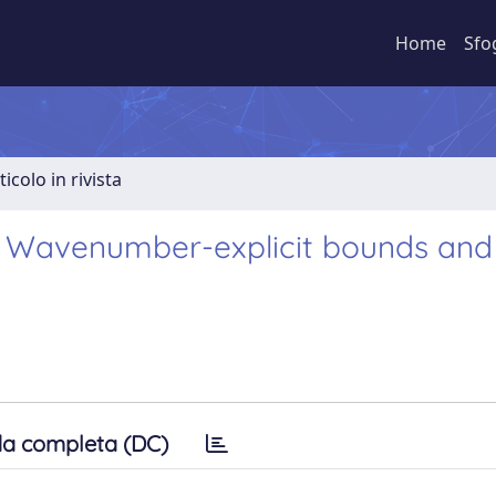
Home
Sfo
ticolo in rivista
: Wavenumber-explicit bounds and
a completa (DC)