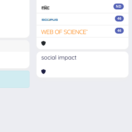
ND
46
46
social impact