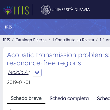
IRIS
IRIS
Catalogo Ricerca
1 Contributo su Rivista
1.1 Ar
Acoustic transmission problems
resonance-free regions
Moiola A.
;
2019-01-01
Scheda breve
Scheda completa
Sched