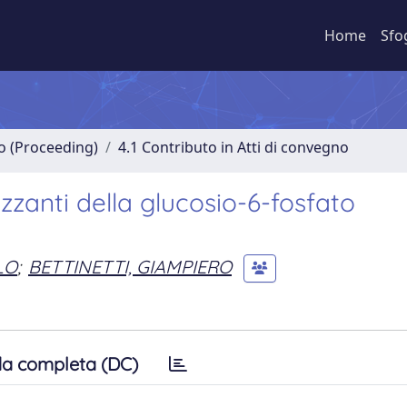
Home
Sfo
no (Proceeding)
4.1 Contributo in Atti di convegno
zzanti della glucosio-6-fosfato
LO
;
BETTINETTI, GIAMPIERO
a completa (DC)