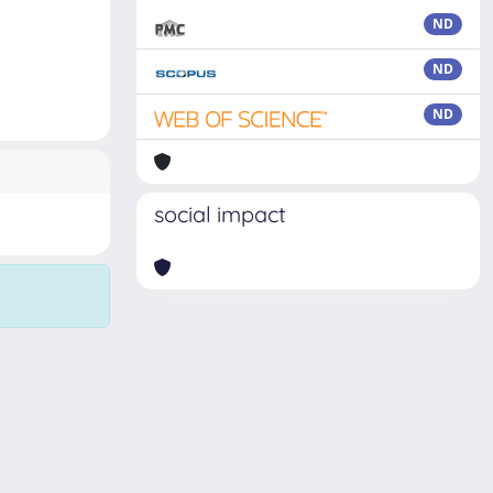
ND
ND
ND
social impact