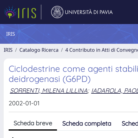
IRIS
IRIS
Catalogo Ricerca
4 Contributo in Atti di Conveg
Ciclodestrine come agenti stabili
deidrogenasi (G6PD)
SORRENTI, MILENA LILLINA
;
IADAROLA, PAO
2002-01-01
Scheda breve
Scheda completa
Sched