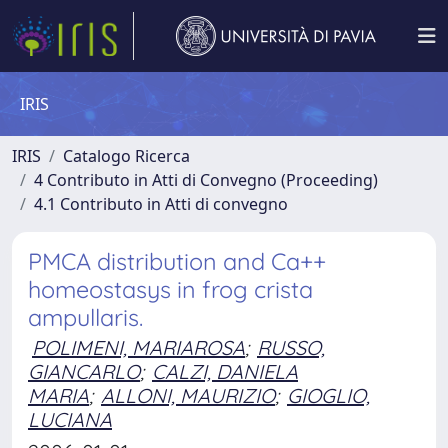
IRIS
IRIS
Catalogo Ricerca
4 Contributo in Atti di Convegno (Proceeding)
4.1 Contributo in Atti di convegno
PMCA distribution and Ca++
homeostasys in frog crista
ampullaris.
POLIMENI, MARIAROSA
;
RUSSO,
GIANCARLO
;
CALZI, DANIELA
MARIA
;
ALLONI, MAURIZIO
;
GIOGLIO,
LUCIANA