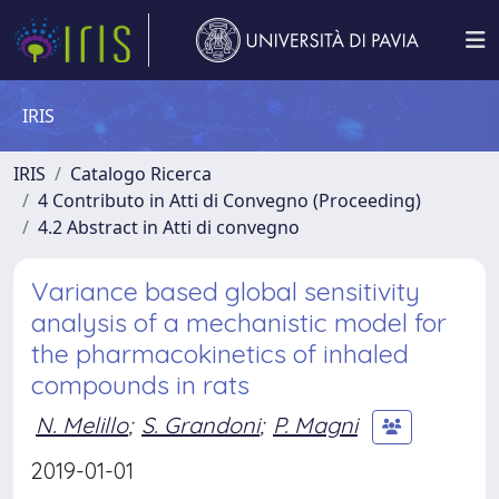
IRIS
IRIS
Catalogo Ricerca
4 Contributo in Atti di Convegno (Proceeding)
4.2 Abstract in Atti di convegno
Variance based global sensitivity
analysis of a mechanistic model for
the pharmacokinetics of inhaled
compounds in rats
N. Melillo
;
S. Grandoni
;
P. Magni
2019-01-01