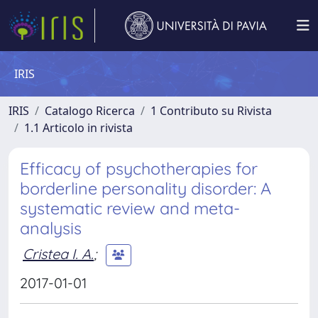
IRIS
IRIS
Catalogo Ricerca
1 Contributo su Rivista
1.1 Articolo in rivista
Efficacy of psychotherapies for
borderline personality disorder: A
systematic review and meta-
analysis
Cristea I. A.
;
2017-01-01