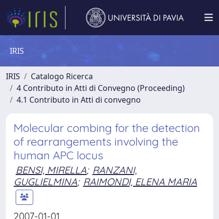
IRIS
IRIS
Catalogo Ricerca
4 Contributo in Atti di Convegno (Proceeding)
4.1 Contributo in Atti di convegno
Molecular combing for the detection
of rearrangements involving the
human APC locus
BENSI, MIRELLA
;
RANZANI,
GUGLIELMINA
;
RAIMONDI, ELENA MARIA
2007-01-01