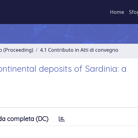
Home
Sfo
no (Proceeding)
4.1 Contributo in Atti di convegno
ntinental deposits of Sardinia: a
da completa (DC)