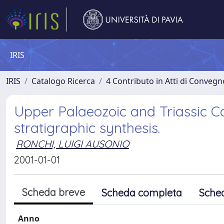
IRIS
IRIS
Catalogo Ricerca
4 Contributo in Atti di Conveg
Upper Palaeozoic and Triassic Co
stratigraphic synthesis.
RONCHI, LUIGI AUSONIO
2001-01-01
Scheda breve
Scheda completa
Sche
Anno