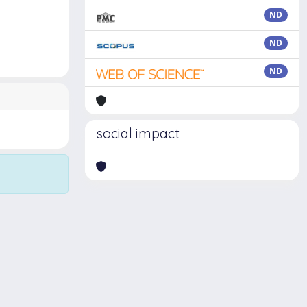
ND
ND
ND
social impact