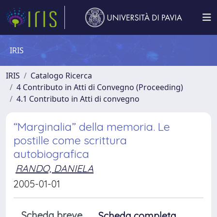
IRIS
IRIS
Catalogo Ricerca
4 Contributo in Atti di Convegno (Proceeding)
4.1 Contributo in Atti di convegno
“Marginalia” della memoria. Le
postille come scrittura
autobiografica
RANDO, DANIELA
2005-01-01
Scheda breve
Scheda completa