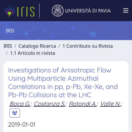
IRIS
IRIS
Catalogo Ricerca
1 Contributo su Rivista
1.1 Articolo in rivista
Investigations of Anisotropic Flow
Using Multiparticle Azimuthal
Correlations in pp, p-Pb, Xe-Xe, and
Pb-Pb Collisions at the LHC
Boca G.
;
Costanza S.
;
Rotondi A.
;
Valle N.
;
2019-01-01