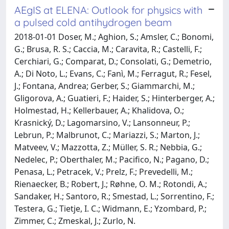
AEgIS at ELENA: Outlook for physics with
a pulsed cold antihydrogen beam
2018-01-01 Doser, M.; Aghion, S.; Amsler, C.; Bonomi,
G.; Brusa, R. S.; Caccia, M.; Caravita, R.; Castelli, F.;
Cerchiari, G.; Comparat, D.; Consolati, G.; Demetrio,
A.; Di Noto, L.; Evans, C.; Fanì, M.; Ferragut, R.; Fesel,
J.; Fontana, Andrea; Gerber, S.; Giammarchi, M.;
Gligorova, A.; Guatieri, F.; Haider, S.; Hinterberger, A.;
Holmestad, H.; Kellerbauer, A.; Khalidova, O.;
Krasnický, D.; Lagomarsino, V.; Lansonneur, P.;
Lebrun, P.; Malbrunot, C.; Mariazzi, S.; Marton, J.;
Matveev, V.; Mazzotta, Z.; Müller, S. R.; Nebbia, G.;
Nedelec, P.; Oberthaler, M.; Pacifico, N.; Pagano, D.;
Penasa, L.; Petracek, V.; Prelz, F.; Prevedelli, M.;
Rienaecker, B.; Robert, J.; Røhne, O. M.; Rotondi, A.;
Sandaker, H.; Santoro, R.; Smestad, L.; Sorrentino, F.;
Testera, G.; Tietje, I. C.; Widmann, E.; Yzombard, P.;
Zimmer, C.; Zmeskal, J.; Zurlo, N.