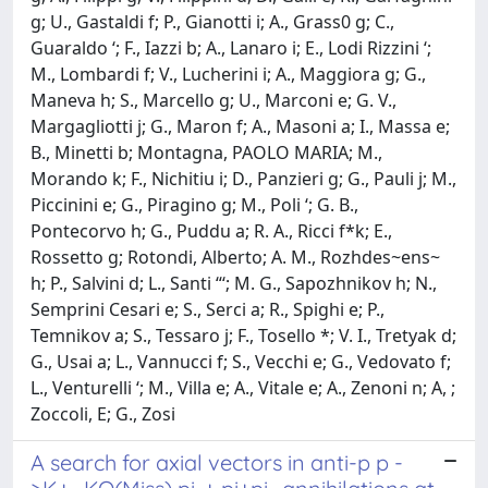
g; U., Gastaldi f; P., Gianotti i; A., Grass0 g; C.,
Guaraldo ‘; F., Iazzi b; A., Lanaro i; E., Lodi Rizzini ‘;
M., Lombardi f; V., Lucherini i; A., Maggiora g; G.,
Maneva h; S., Marcello g; U., Marconi e; G. V.,
Margagliotti j; G., Maron f; A., Masoni a; I., Massa e;
B., Minetti b; Montagna, PAOLO MARIA; M.,
Morando k; F., Nichitiu i; D., Panzieri g; G., Pauli j; M.,
Piccinini e; G., Piragino g; M., Poli ‘; G. B.,
Pontecorvo h; G., Puddu a; R. A., Ricci f*k; E.,
Rossetto g; Rotondi, Alberto; A. M., Rozhdes~ens~
h; P., Salvini d; L., Santi “‘; M. G., Sapozhnikov h; N.,
Semprini Cesari e; S., Serci a; R., Spighi e; P.,
Temnikov a; S., Tessaro j; F., Tosello *; V. I., Tretyak d;
G., Usai a; L., Vannucci f; S., Vecchi e; G., Vedovato f;
L., Venturelli ‘; M., Villa e; A., Vitale e; A., Zenoni n; A, ;
Zoccoli, E; G., Zosi
A search for axial vectors in anti-p p -