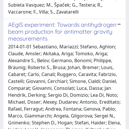
Subieta Vasquez; M., Špaček; G., Testera; R.,
Vaccarone; F., Villa; S., Zavatarelli
AEgIS experiment: Towards antihydrogen
beam production for antimatter gravity
measurements
2014-01-01 Sebastiano, Mariazzi; Stefano, Aghion;
Claude, Amsler; Akitaka, Ariga; Tomoko, Ariga;
Alexandre S., Belov; Germano, Bonomi; Philippe,
Bräunig; Roberto S., Brusa; Johan, Bremer; Louis,
Cabaret; Carlo, Canali; Ruggero, Caravita; Fabrizio,
Castelli; Giovanni, Cerchiari; Simone, Cialdi; Daniel,
Comparat; Giovanni, Consolati; Luca, Dassa; Jan
Hendrik, Derking; Sergio Di, Domizio; Lea Di, Noto;
Michael, Doser; Alexey, Dudarev; Antonio, Ereditato;
Rafael, Ferragut; Andrea, Fontana; Genova, Pablo;
Marco, Giammarchi; Angela, Gligorova; Sergei N.,
Gninenko; Stephen D., Hogan; Stefan, Haider; Elena,