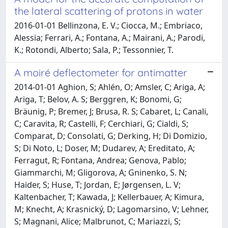
the lateral scattering of protons in water
2016-01-01 Bellinzona, E. V.; Ciocca, M.; Embriaco,
Alessia; Ferrari, A.; Fontana, A.; Mairani, A.; Parodi,
K.; Rotondi, Alberto; Sala, P.; Tessonnier, T.
A moiré deflectometer for antimatter
2014-01-01 Aghion, S; Ahlén, O; Amsler, C; Ariga, A;
Ariga, T; Belov, A. S; Berggren, K; Bonomi, G;
Bräunig, P; Bremer, J; Brusa, R. S; Cabaret, L; Canali,
C; Caravita, R; Castelli, F; Cerchiari, G; Cialdi, S;
Comparat, D; Consolati, G; Derking, H; Di Domizio,
S; Di Noto, L; Doser, M; Dudarev, A; Ereditato, A;
Ferragut, R; Fontana, Andrea; Genova, Pablo;
Giammarchi, M; Gligorova, A; Gninenko, S. N;
Haider, S; Huse, T; Jordan, E; Jørgensen, L. V;
Kaltenbacher, T; Kawada, J; Kellerbauer, A; Kimura,
M; Knecht, A; Krasnický, D; Lagomarsino, V; Lehner,
S; Magnani, Alice; Malbrunot, C; Mariazzi, S;