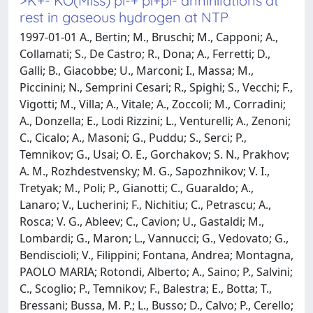
>K+- KO(Miss) pi-+ pi+pi- annihilations at
rest in gaseous hydrogen at NTP
1997-01-01 A., Bertin; M., Bruschi; M., Capponi; A.,
Collamati; S., De Castro; R., Dona; A., Ferretti; D.,
Galli; B., Giacobbe; U., Marconi; I., Massa; M.,
Piccinini; N., Semprini Cesari; R., Spighi; S., Vecchi; F.,
Vigotti; M., Villa; A., Vitale; A., Zoccoli; M., Corradini;
A., Donzella; E., Lodi Rizzini; L., Venturelli; A., Zenoni;
C., Cicalo; A., Masoni; G., Puddu; S., Serci; P.,
Temnikov; G., Usai; O. E., Gorchakov; S. N., Prakhov;
A. M., Rozhdestvensky; M. G., Sapozhnikov; V. I.,
Tretyak; M., Poli; P., Gianotti; C., Guaraldo; A.,
Lanaro; V., Lucherini; F., Nichitiu; C., Petrascu; A.,
Rosca; V. G., Ableev; C., Cavion; U., Gastaldi; M.,
Lombardi; G., Maron; L., Vannucci; G., Vedovato; G.,
Bendiscioli; V., Filippini; Fontana, Andrea; Montagna,
PAOLO MARIA; Rotondi, Alberto; A., Saino; P., Salvini;
C., Scoglio; P., Temnikov; F., Balestra; E., Botta; T.,
Bressani; Bussa, M. P.; L., Busso; D., Calvo; P., Cerello;