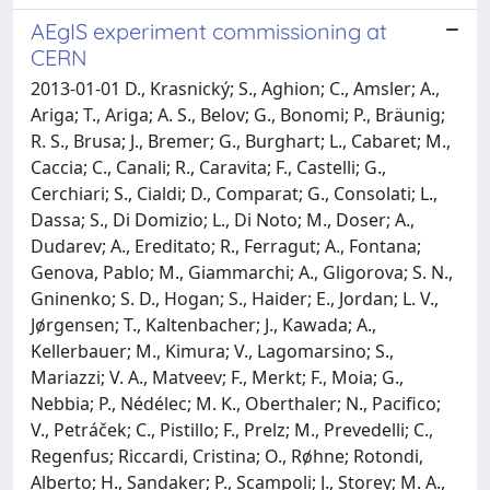
AEgIS experiment commissioning at
CERN
2013-01-01 D., Krasnický; S., Aghion; C., Amsler; A.,
Ariga; T., Ariga; A. S., Belov; G., Bonomi; P., Bräunig;
R. S., Brusa; J., Bremer; G., Burghart; L., Cabaret; M.,
Caccia; C., Canali; R., Caravita; F., Castelli; G.,
Cerchiari; S., Cialdi; D., Comparat; G., Consolati; L.,
Dassa; S., Di Domizio; L., Di Noto; M., Doser; A.,
Dudarev; A., Ereditato; R., Ferragut; A., Fontana;
Genova, Pablo; M., Giammarchi; A., Gligorova; S. N.,
Gninenko; S. D., Hogan; S., Haider; E., Jordan; L. V.,
Jo̸rgensen; T., Kaltenbacher; J., Kawada; A.,
Kellerbauer; M., Kimura; V., Lagomarsino; S.,
Mariazzi; V. A., Matveev; F., Merkt; F., Moia; G.,
Nebbia; P., Nédélec; M. K., Oberthaler; N., Pacifico;
V., Petráček; C., Pistillo; F., Prelz; M., Prevedelli; C.,
Regenfus; Riccardi, Cristina; O., Ro̸hne; Rotondi,
Alberto; H., Sandaker; P., Scampoli; J., Storey; M. A.,