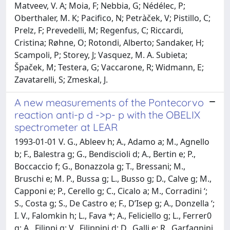
Matveev, V. A; Moia, F; Nebbia, G; Nédélec, P;
Oberthaler, M. K; Pacifico, N; Petràček, V; Pistillo, C;
Prelz, F; Prevedelli, M; Regenfus, C; Riccardi,
Cristina; Røhne, O; Rotondi, Alberto; Sandaker, H;
Scampoli, P; Storey, J; Vasquez, M. A. Subieta;
Špaček, M; Testera, G; Vaccarone, R; Widmann, E;
Zavatarelli, S; Zmeskal, J.
A new measurements of the Pontecorvo
reaction anti-p d ->p- p with the OBELIX
spectrometer at LEAR
1993-01-01 V. G., Ableev h; A., Adamo a; M., Agnello
b; F., Balestra g; G., Bendiscioli d; A., Bertin e; P.,
Boccaccio f; G., Bonazzola g; T., Bressani; M.,
Bruschi e; M. P., Bussa g; L., Busso g; D., Calve g; M.,
Capponi e; P., Cerello g; C., Cicalo a; M., Corradini ‘;
S., Costa g; S., De Castro e; F., D’Isep g; A., Donzella ‘;
I. V., Falomkin h; L., Fava *; A., Feliciello g; L., Ferrer0
g; A., Filippi g; V., Filippini d; D., Galli e; R., Garfagnini