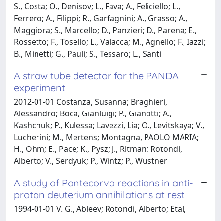
S., Costa; O., Denisov; L., Fava; A., Feliciello; L.,
Ferrero; A., Filippi; R., Garfagnini; A., Grasso; A.,
Maggiora; S., Marcello; D., Panzieri; D., Parena; E.,
Rossetto; F., Tosello; L., Valacca; M., Agnello; F., Iazzi;
B., Minetti; G., Pauli; S., Tessaro; L., Santi
A straw tube detector for the PANDA
experiment
2012-01-01 Costanza, Susanna; Braghieri,
Alessandro; Boca, Gianluigi; P., Gianotti; A.,
Kashchuk; P., Kulessa; Lavezzi, Lia; O., Levitskaya; V.,
Lucherini; M., Mertens; Montagna, PAOLO MARIA;
H., Ohm; E., Pace; K., Pysz; J., Ritman; Rotondi,
Alberto; V., Serdyuk; P., Wintz; P., Wustner
A study of Pontecorvo reactions in anti-
proton deuterium annihilations at rest
1994-01-01 V. G., Ableev; Rotondi, Alberto; Etal,