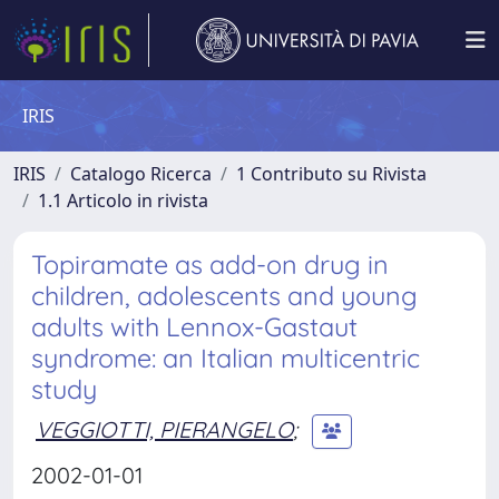
IRIS
IRIS
Catalogo Ricerca
1 Contributo su Rivista
1.1 Articolo in rivista
Topiramate as add-on drug in
children, adolescents and young
adults with Lennox-Gastaut
syndrome: an Italian multicentric
study
VEGGIOTTI, PIERANGELO
;
2002-01-01