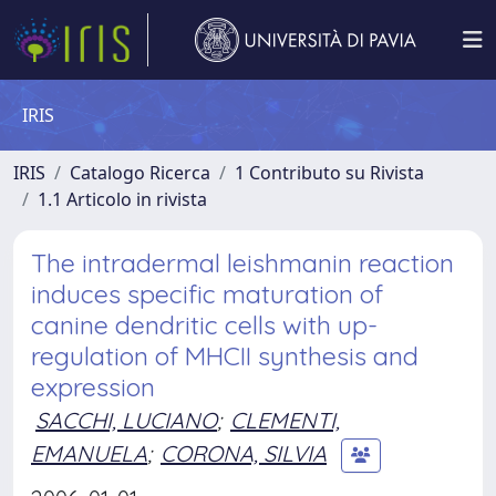
IRIS
IRIS
Catalogo Ricerca
1 Contributo su Rivista
1.1 Articolo in rivista
The intradermal leishmanin reaction
induces specific maturation of
canine dendritic cells with up-
regulation of MHCII synthesis and
expression
SACCHI, LUCIANO
;
CLEMENTI,
EMANUELA
;
CORONA, SILVIA