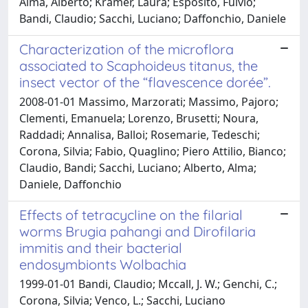
Alma, Alberto; Kramer, Laura; Esposito, Fulvio;
Bandi, Claudio; Sacchi, Luciano; Daffonchio, Daniele
Characterization of the microflora
associated to Scaphoideus titanus, the
insect vector of the “flavescence dorée”.
2008-01-01 Massimo, Marzorati; Massimo, Pajoro;
Clementi, Emanuela; Lorenzo, Brusetti; Noura,
Raddadi; Annalisa, Balloi; Rosemarie, Tedeschi;
Corona, Silvia; Fabio, Quaglino; Piero Attilio, Bianco;
Claudio, Bandi; Sacchi, Luciano; Alberto, Alma;
Daniele, Daffonchio
Effects of tetracycline on the filarial
worms Brugia pahangi and Dirofilaria
immitis and their bacterial
endosymbionts Wolbachia
1999-01-01 Bandi, Claudio; Mccall, J. W.; Genchi, C.;
Corona, Silvia; Venco, L.; Sacchi, Luciano