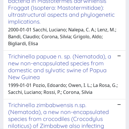
bacteria in Mastotermes darwiniensis
Froggat (Isoptera: Mastotermitidae):
ultrastructural aspects and phylogenetic
implications.
2000-01-01 Sacchi, Luciano; Nalepa, C. A.; Lenz, M.;
Bandi, Claudio; Corona, Silvia; Grigolo, Aldo;
Bigliardi, Elisa
Trichinella papuae n. sp. (Nematoda), a
new non-encapsulated species from
domestic and sylvatic swine of Papua
New Guinea
1999-01-01 Pozio, Edoardo; Owen, I. L.; La Rosa, G.;
Sacchi, Luciano; Rossi, P.; Corona, Silvia
Trichinella zimbabwensis n.sp.
(Nematoda), a new non-encapsulated
species from crocodiles (Crocodylus
niloticus) of Zimbabwe also infecting