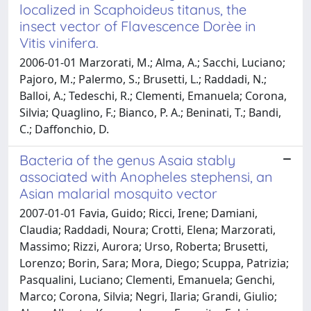
localized in Scaphoideus titanus, the
insect vector of Flavescence Dorèe in
Vitis vinifera.
2006-01-01 Marzorati, M.; Alma, A.; Sacchi, Luciano;
Pajoro, M.; Palermo, S.; Brusetti, L.; Raddadi, N.;
Balloi, A.; Tedeschi, R.; Clementi, Emanuela; Corona,
Silvia; Quaglino, F.; Bianco, P. A.; Beninati, T.; Bandi,
C.; Daffonchio, D.
Bacteria of the genus Asaia stably
associated with Anopheles stephensi, an
Asian malarial mosquito vector
2007-01-01 Favia, Guido; Ricci, Irene; Damiani,
Claudia; Raddadi, Noura; Crotti, Elena; Marzorati,
Massimo; Rizzi, Aurora; Urso, Roberta; Brusetti,
Lorenzo; Borin, Sara; Mora, Diego; Scuppa, Patrizia;
Pasqualini, Luciano; Clementi, Emanuela; Genchi,
Marco; Corona, Silvia; Negri, Ilaria; Grandi, Giulio;