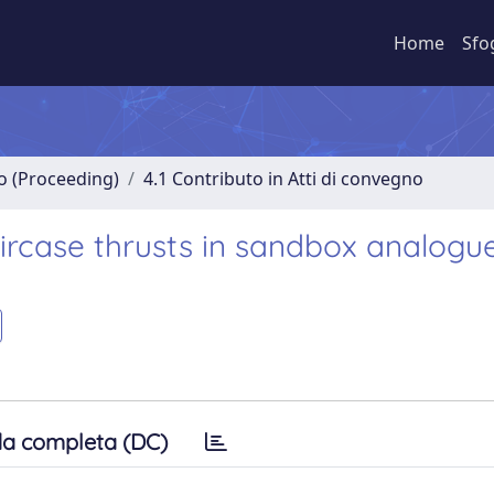
Home
Sfo
no (Proceeding)
4.1 Contributo in Atti di convegno
ircase thrusts in sandbox analogu
a completa (DC)