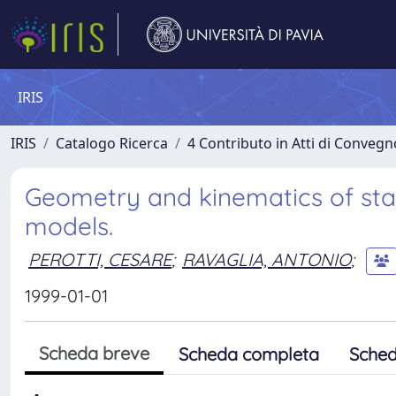
IRIS
IRIS
Catalogo Ricerca
4 Contributo in Atti di Conveg
Geometry and kinematics of sta
models.
PEROTTI, CESARE
;
RAVAGLIA, ANTONIO
;
1999-01-01
Scheda breve
Scheda completa
Sched