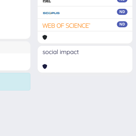
ND
ND
social impact