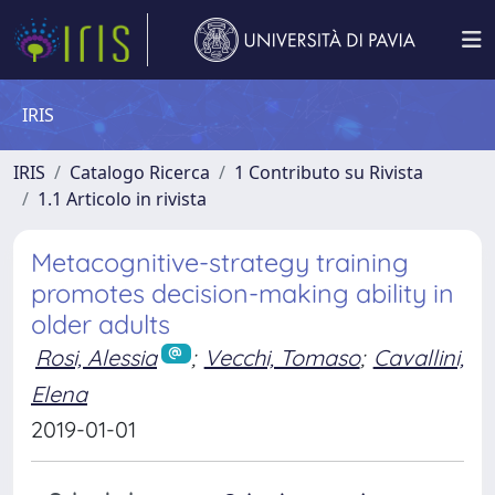
IRIS
IRIS
Catalogo Ricerca
1 Contributo su Rivista
1.1 Articolo in rivista
Metacognitive-strategy training
promotes decision-making ability in
older adults
Rosi, Alessia
;
Vecchi, Tomaso
;
Cavallini,
Elena
2019-01-01