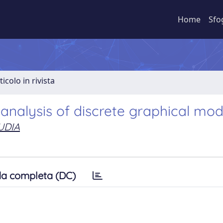
Home
Sfo
ticolo in rivista
e analysis of discrete graphical mod
UDIA
a completa (DC)