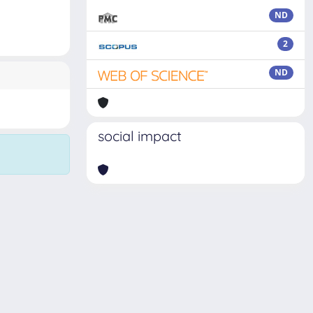
ND
2
ND
social impact