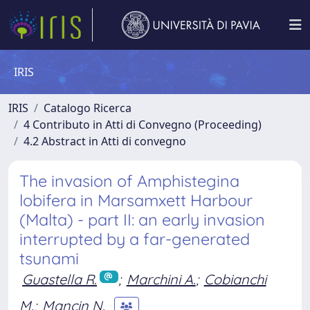
IRIS
IRIS
Catalogo Ricerca
4 Contributo in Atti di Convegno (Proceeding)
4.2 Abstract in Atti di convegno
The invasion of Amphistegina
lobifera in Marsamxett Harbour
(Malta) - part II: an early invasion
interrupted by a far-generated
tsunami
Guastella R.
;
Marchini A.
;
Cobianchi
M.
;
Mancin N.