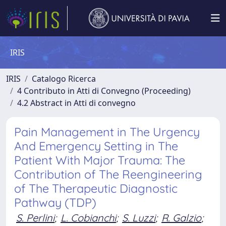
IRIS
IRIS
Catalogo Ricerca
4 Contributo in Atti di Convegno (Proceeding)
4.2 Abstract in Atti di convegno
Pain Management in The Urgency
And Emergency Setting in The
Patient With Major Trauma: The
Contribution of The Reengineering
of The Therapeutic Diagnostic
Pathway (TDP)
S. Perlini
;
L. Cobianchi
;
S. Luzzi
;
R. Galzio
;