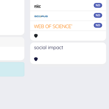
ND
ND
ND
social impact