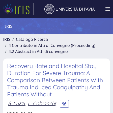
IRIS
IRIS
Catalogo Ricerca
4 Contributo in Atti di Convegno (Proceeding)
4.2 Abstract in Atti di convegno
Recovery Rate and Hospital Stay
Duration For Severe Trauma: A
Comparison Between Patients With
Trauma Induced Coagulpathy And
Patients Without
S. Luzzi
;
L. Cobianchi
;