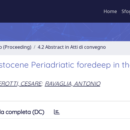
Home
Sfo
no (Proceeding)
4.2 Abstract in Atti di convegno
eistocene Periadriatic foredeep in t
EROTTI, CESARE
;
RAVAGLIA, ANTONIO
a completa (DC)