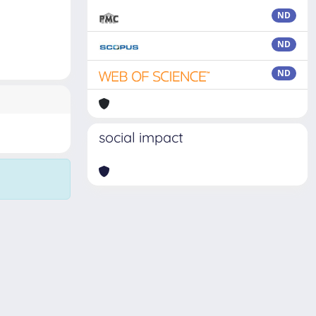
ND
ND
ND
social impact