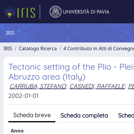
IRIS
IRIS
Catalogo Ricerca
4 Contributo in Atti di Conveg
Tectonic setting of the Plio - Pl
Abruzzo area (Italy)
CARRUBA, STEFANO
;
CASNEDI, RAFFAELE
;
P
2002-01-01
Scheda breve
Scheda completa
Sched
Anno