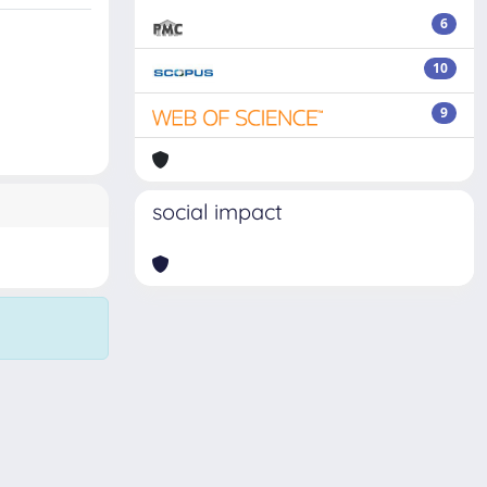
6
10
9
social impact