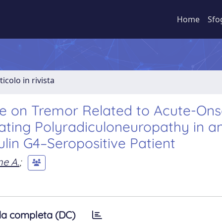
Home
Sfo
ticolo in rivista
 on Tremor Related to Acute-Ons
ting Polyradiculoneuropathy in a
lin G4–Seropositive Patient
e A.
;
a completa (DC)