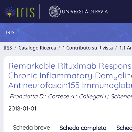
IRIS
IRIS
Catalogo Ricerca
1 Contributo su Rivista
1.1 Ar
Remarkable Rituximab Response
Chronic Inflammatory Demyelina
Antineurofascin155 Immunoglobu
Franciotta D.
;
Cortese A.
;
Callegari I.
;
Schenon
2018-01-01
Scheda breve
Scheda completa
Sched