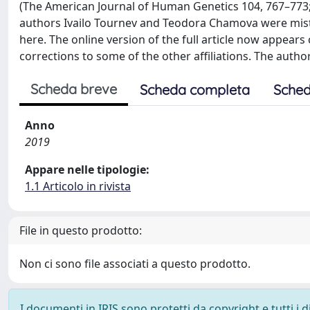
(The American Journal of Human Genetics 104, 767–773; Apr
authors Ivailo Tournev and Teodora Chamova were mist
here. The online version of the full article now appears 
corrections to some of the other affiliations. The autho
Scheda breve
Scheda completa
Sched
Anno
2019
Appare nelle tipologie:
1.1 Articolo in rivista
File in questo prodotto:
Non ci sono file associati a questo prodotto.
I documenti in IRIS sono protetti da copyright e tutti i di