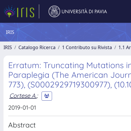
IRIS
IRIS
Catalogo Ricerca
1 Contributo su Rivista
1.1 Ar
Erratum: Truncating Mutations i
Paraplegia (The American Journ
773), (S0002929719300977), (10.10
Cortese A.
;
2019-01-01
Abstract