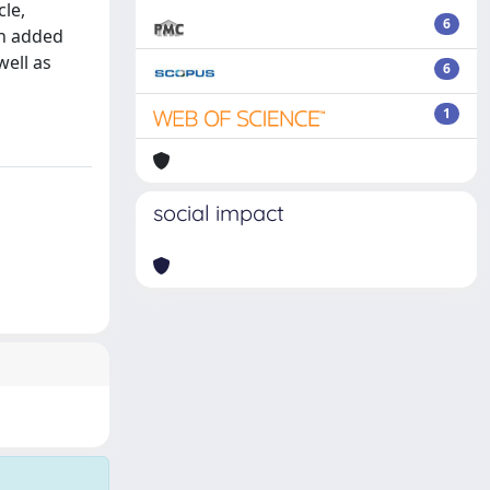
cle,
6
en added
well as
6
1
social impact