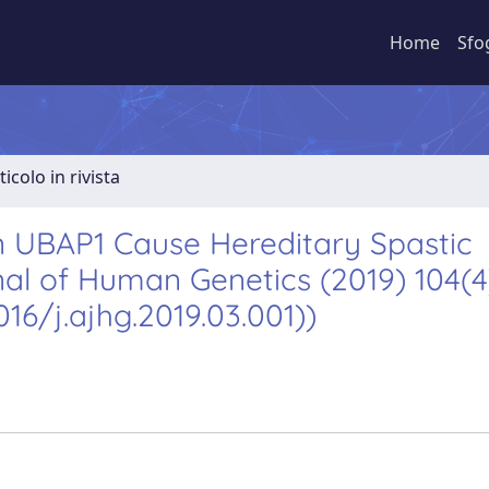
Home
Sfo
ticolo in rivista
n UBAP1 Cause Hereditary Spastic
al of Human Genetics (2019) 104(4
16/j.ajhg.2019.03.001))