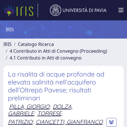
IRIS
IRIS
Catalogo Ricerca
4 Contributo in Atti di Convegno (Proceeding)
4.1 Contributo in Atti di convegno
La risalita di acque profonde ad
elevata salinità nell’acquifero
dell’Oltrepò Pavese; risultati
preliminari
PILLA, GIORGIO
;
DOLZA,
GABRIELE
;
TORRESE,
PATRIZIO
;
CIANCETTI, GIANFRANCO