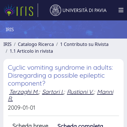
IRIS
IRIS
Catalogo Ricerca
1 Contributo su Rivista
1.1 Articolo in rivista
Cyclic vomiting syndrome in adults:
Disregarding a possible epileptic
component?
Terzaghi M.
;
Sartori I.
;
Rustioni V.
;
Manni
R.
2009-01-01
Scheda breve
Scheda completa