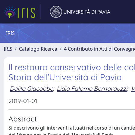
IRIS
IRIS
Catalogo Ricerca
4 Contributo in Atti di Conveg
Il restauro conservativo delle c
Storia dell’Università di Pavia
Dalila Giacobbe
;
Lidia Falomo Bernarduzzi
;
V
2019-01-01
Abstract
Si descrivono gli interventi attuati nel corso di un cant