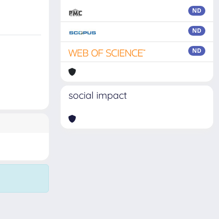
ND
ND
ND
social impact