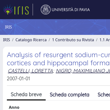
IRIS
IRIS
Catalogo Ricerca
1 Contributo su Rivista
1.1 Ar
Analysis of resurgent sodium-cu
cortices and hippocampal format
CASTELLI, LORETTA
;
NIGRO, MAXIMILIANO J
2007-01-01
Scheda breve
Scheda completa
Sche
Anno