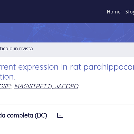
Home
Sfo
ticolo in rivista
rrent expression in rat parahippoc
ion.
OSE'
;
MAGISTRETTI, JACOPO
da completa (DC)