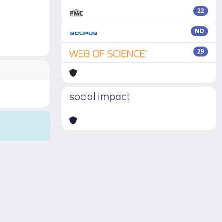
22
ND
29
social impact