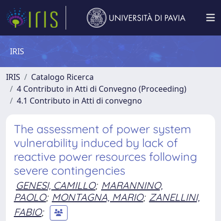
IRIS
IRIS
Catalogo Ricerca
4 Contributo in Atti di Convegno (Proceeding)
4.1 Contributo in Atti di convegno
The assessment of power system
vulnerability induced by lack of
reactive power resources following
severe contingencies
GENESI, CAMILLO
;
MARANNINO,
PAOLO
;
MONTAGNA, MARIO
;
ZANELLINI,
FABIO
;