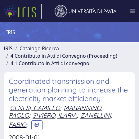
IRIS
IRIS
Catalogo Ricerca
4 Contributo in Atti di Convegno (Proceeding)
4.1 Contributo in Atti di convegno
Coordinated transmission and
generation planning to increase the
electricity market efficiency
GENESI, CAMILLO
;
MARANNINO,
PAOLO
;
SIVIERO, ILARIA
;
ZANELLINI,
FABIO
;
2008-01-01