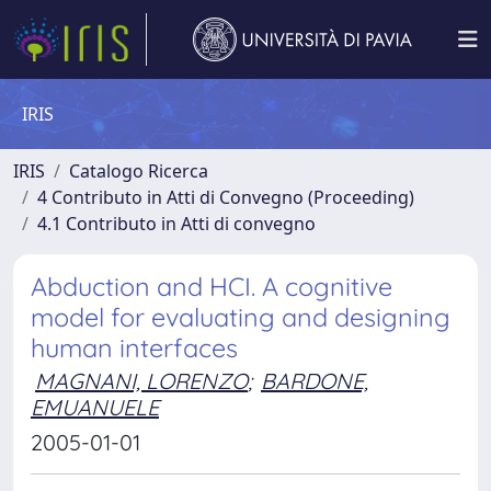
IRIS
IRIS
Catalogo Ricerca
4 Contributo in Atti di Convegno (Proceeding)
4.1 Contributo in Atti di convegno
Abduction and HCI. A cognitive
model for evaluating and designing
human interfaces
MAGNANI, LORENZO
;
BARDONE,
EMUANUELE
2005-01-01