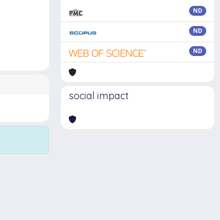
ND
ND
ND
social impact