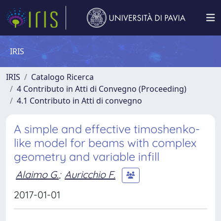
IRIS
IRIS
Catalogo Ricerca
4 Contributo in Atti di Convegno (Proceeding)
4.1 Contributo in Atti di convegno
A simple and effective timoshenko-
like model for beams with complex
geometry and variable infill
Alaimo G.
;
Auricchio F.
2017-01-01