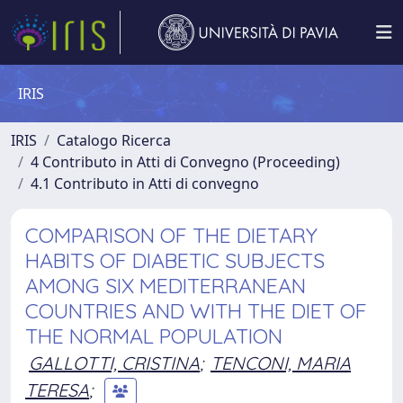
IRIS
IRIS
Catalogo Ricerca
4 Contributo in Atti di Convegno (Proceeding)
4.1 Contributo in Atti di convegno
COMPARISON OF THE DIETARY
HABITS OF DIABETIC SUBJECTS
AMONG SIX MEDITERRANEAN
COUNTRIES AND WITH THE DIET OF
THE NORMAL POPULATION
GALLOTTI, CRISTINA
;
TENCONI, MARIA
TERESA
;