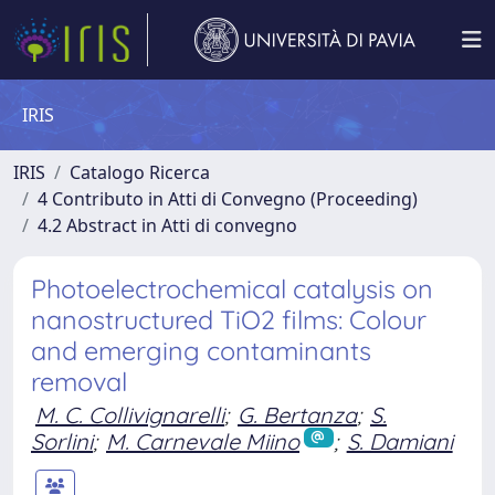
IRIS
IRIS
Catalogo Ricerca
4 Contributo in Atti di Convegno (Proceeding)
4.2 Abstract in Atti di convegno
Photoelectrochemical catalysis on
nanostructured TiO2 films: Colour
and emerging contaminants
removal
M. C. Collivignarelli
;
G. Bertanza
;
S.
Sorlini
;
M. Carnevale Miino
;
S. Damiani