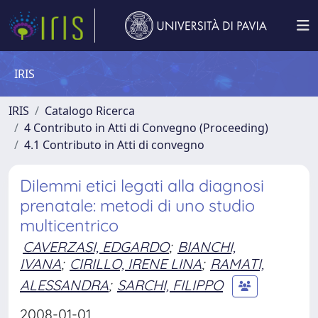
IRIS
IRIS
Catalogo Ricerca
4 Contributo in Atti di Convegno (Proceeding)
4.1 Contributo in Atti di convegno
Dilemmi etici legati alla diagnosi
prenatale: metodi di uno studio
multicentrico
CAVERZASI, EDGARDO
;
BIANCHI,
IVANA
;
CIRILLO, IRENE LINA
;
RAMATI,
ALESSANDRA
;
SARCHI, FILIPPO
2008-01-01