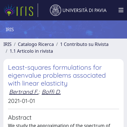
IRIS
IRIS
Catalogo Ricerca
1 Contributo su Rivista
1.1 Articolo in rivista
Least-squares formulations for
eigenvalue problems associated
with linear elasticity
Bertrand F.
;
Boffi D.
2021-01-01
Abstract
We study the approximation of the spectrum of