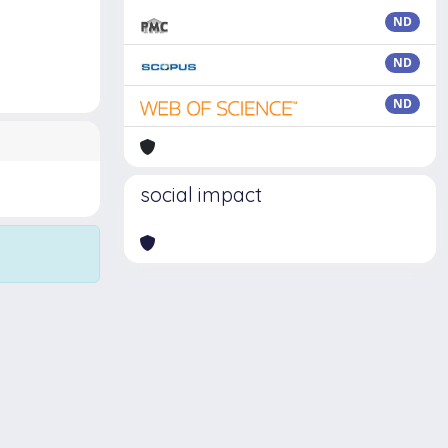
ND
ND
ND
social impact