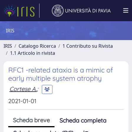
IRIS
IRIS
Catalogo Ricerca
1 Contributo su Rivista
1.1 Articolo in rivista
RFC1 -related ataxia is a mimic of
early multiple system atrophy
Cortese A.
;
2021-01-01
Scheda breve
Scheda completa